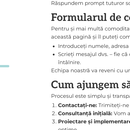
Răspundem prompt tuturor soli
Formularul de c
Pentru și mai multă comoditat
această pagină și îl puteți co
Introduceți numele, adresa 
Scrieți mesajul dvs. – fie că
întâlnire.
Echipa noastră va reveni cu un
Cum ajungem să
Procesul este simplu și transp
Contactați-ne:
Trimiteți-ne
Consultanță inițială:
Vom an
Proiectare și implementar
optime.