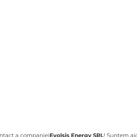
ontact a companiei
Evolsis Energy SRL
! Suntem aic