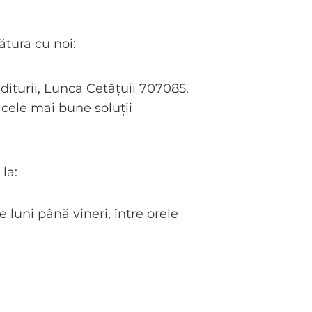
tura cu noi:
Editurii, Lunca Cetățuii 707085.
cele mai bune soluții
la:
 luni până vineri, între orele