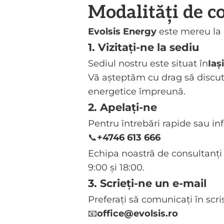
Modalități de c
Evolsis Energy
este mereu la 
1. Vizitați-ne la sediu
Sediul nostru este situat în
Iaș
Vă așteptăm cu drag să discu
energetice împreună.
2. Apelați-ne
Pentru întrebări rapide sau inf
📞
+4746 613 666
Echipa noastră de consultanți e
9:00 și 18:00.
3. Scrieți-ne un e-mail
Preferați să comunicați în scri
📧
office@evolsis.ro