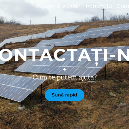
Acasa
Magazin
Portofoliu
Cont
ONTACTAȚI-
Cum te putem ajuta?
Sună rapid