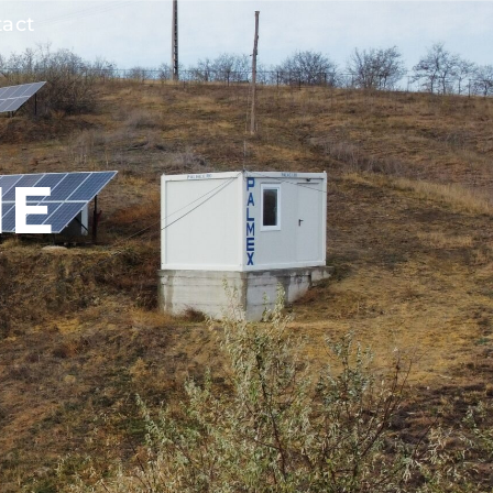
0740 831 444
Intrebari frecvente
Despre
act
NE