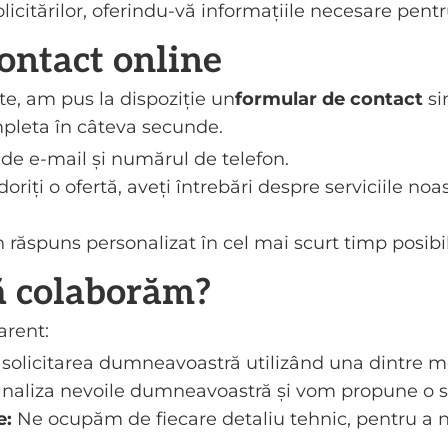
citărilor, oferindu-vă informațiile necesare pentr
ontact online
e, am pus la dispoziție un
formular de contact
sim
mpleta în câteva secunde.
de e-mail și numărul de telefon.
 doriți o ofertă, aveți întrebări despre serviciile no
 răspuns personalizat în cel mai scurt timp posibil
 colaborăm?
arent:
 solicitarea dumneavoastră utilizând una dintre m
aliza nevoile dumneavoastră și vom propune o so
e:
Ne ocupăm de fiecare detaliu tehnic, pentru a ne