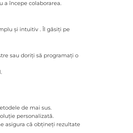
u a începe colaborarea.
plu și intuitiv . Îl găsiți pe
astre sau doriți să programați o
.
etodele de mai sus.
luție personalizată.
 asigura că obțineți rezultate