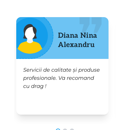
Diana Nina
Alexandru
Servicii de calitate și produse
R
profesionale. Va recomand
S
cu drag !