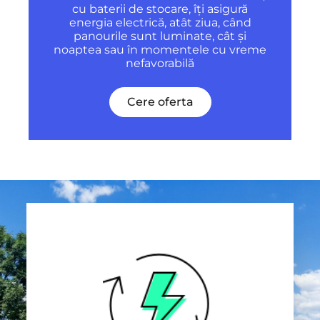
cu baterii de stocare, îți asigură
energia electrică, atât ziua, când
panourile sunt luminate, cât și
noaptea sau în momentele cu vreme
nefavorabilă
Cere oferta