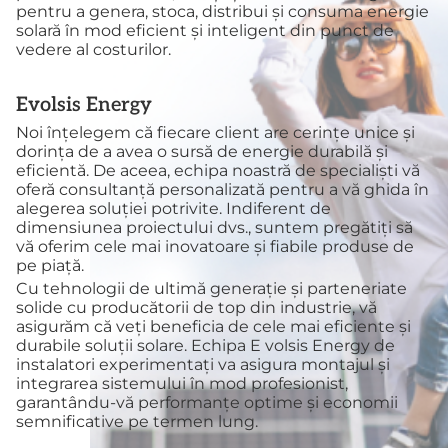
pentru a genera, stoca, distribui și consuma energie
solară în mod eficient și inteligent din punct de
vedere al costurilor.
Evolsis Energy
Noi înțelegem că fiecare client are cerințe unice și
dorința de a avea o sursă de energie durabilă și
eficientă. De aceea, echipa noastră de specialiști vă
oferă consultanță personalizată pentru a vă ghida în
alegerea soluției potrivite. Indiferent de
dimensiunea proiectului dvs., suntem pregătiți să
vă oferim cele mai inovatoare și fiabile produse de
pe piață.
Cu tehnologii de ultimă generație și parteneriate
solide cu producătorii de top din industrie, vă
asigurăm că veți beneficia de cele mai eficiente și
durabile soluții solare. Echipa E volsis Energy de
instalatori experimentați va asigura montajul și
integrarea sistemului în mod profesionist,
garantându-vă performanțe optime și economii
semnificative pe termen lung.