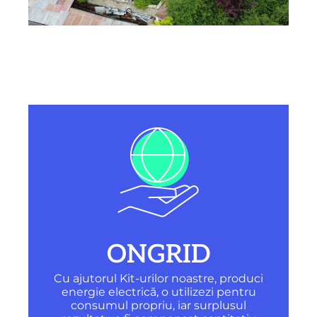
ONGRID
Cu ajutorul Kit-urilor noastre, produci
energie electrică, o utilizezi pentru
consumul propriu, iar surplusul