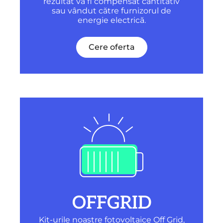
rezultat va fi compensat cantitativ
sau vândut către furnizorul de
energie electrică.
Cere oferta
OFFGRID
Kit-urile noastre fotovoltaice Off Grid,